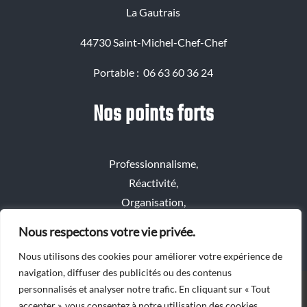
La Gautrais
44730 Saint-Michel-Chef-Chef
Portable : 06 63 60 36 24
Nos points forts
Professionnalisme,
Réactivité,
Organisation,
Convivialité,
Nous respectons votre vie privée.
Bienveillance.
Nous utilisons des cookies pour améliorer votre expérience de
navigation, diffuser des publicités ou des contenus
Mentions légales et confidentialité
personnalisés et analyser notre trafic. En cliquant sur « Tout
Déménagements Guillerme
accepter », vous consentez à notre utilisation des cookies.